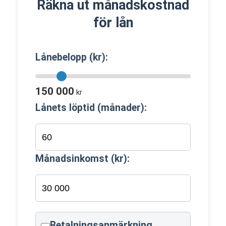
Räkna ut månadskostnad
för lån
Lånebelopp (kr):
150 000
kr
Lånets löptid (månader):
Månadsinkomst (kr):
Betalningsanmärkning