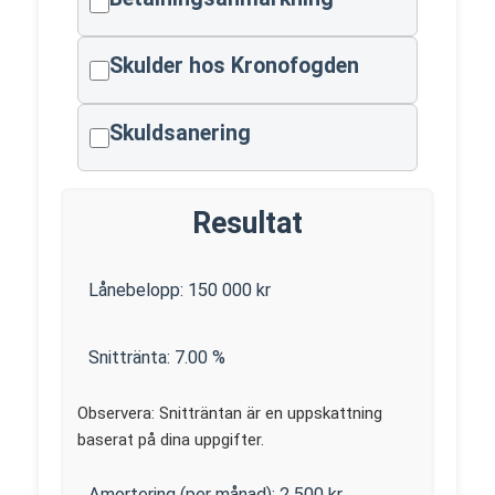
Skulder hos Kronofogden
Skuldsanering
Resultat
Lånebelopp:
150 000
kr
Snittränta:
7.00
%
Observera: Snitträntan är en uppskattning
baserat på dina uppgifter.
Amortering (per månad):
2 500
kr