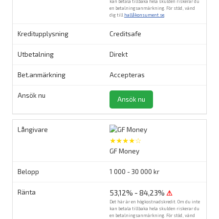
kan betala tillbaka hela skulden riskerar du
en betalningsanmärkning. För stöd, vänd
dig till
hallåkonsument.se
.
Creditsafe
Direkt
Accepteras
Ansök nu
★★★★☆
GF Money
1 000 - 30 000 kr
53,12% - 84,23%
⚠
Det här är en högkostnadskredit. Om du inte
kan betala tillbaka hela skulden riskerar du
en betalningsanmärkning. För stöd, vänd