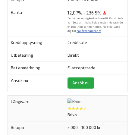
12,87% - 236,5%
⚠
Det här är en högkostnadskredit. Om du inte
kan betala tillbaka hela skulden riskerar du
en betalningsanmärkning. För stöd, vänd
dig till
hallåkonsument.se
.
Creditsafe
Direkt
Ej accepterade
Ansök nu
★★★★☆
Brixo
3 000 - 100 000 kr