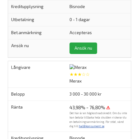
Bisnode
0 - 1 dagar
Accepteras
Ansök nu
★★★☆☆
Merax
3 000 - 30 000 kr
43,98% - 76,80%
⚠
Det här är en högkostnadskredit. Om du inte
kan betala tillbaka hela skulden riskerar du
en betalningsanmärkning. För stöd, vänd
dig till
hallåkonsument.se
.
Bisnode