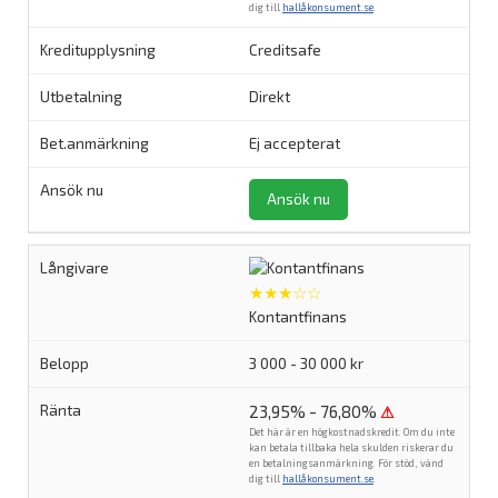
dig till
hallåkonsument.se
.
Creditsafe
Direkt
Ej accepterat
Ansök nu
★★★☆☆
Kontantfinans
3 000 - 30 000 kr
23,95% - 76,80%
⚠
Det här är en högkostnadskredit. Om du inte
kan betala tillbaka hela skulden riskerar du
en betalningsanmärkning. För stöd, vänd
dig till
hallåkonsument.se
.