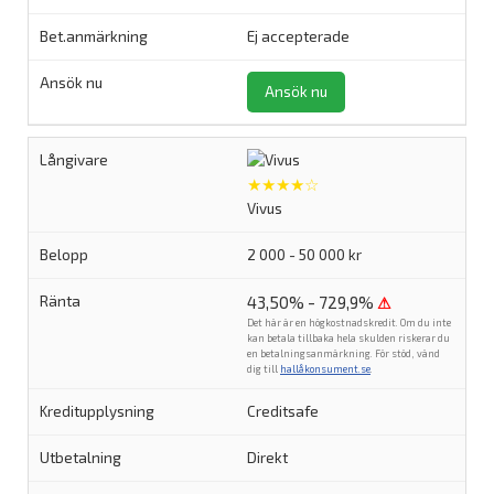
Ej accepterade
Ansök nu
★★★★☆
Vivus
2 000 - 50 000 kr
43,50% - 729,9%
⚠
Det här är en högkostnadskredit. Om du inte
kan betala tillbaka hela skulden riskerar du
en betalningsanmärkning. För stöd, vänd
dig till
hallåkonsument.se
.
Creditsafe
Direkt