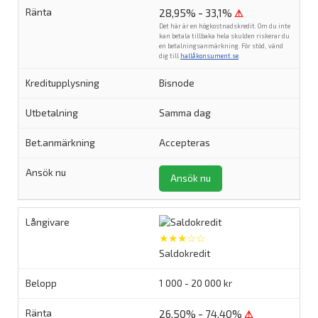
28,95% - 33,1%
⚠
Det här är en högkostnadskredit. Om du inte
kan betala tillbaka hela skulden riskerar du
en betalningsanmärkning. För stöd, vänd
dig till
hallåkonsument.se
.
Bisnode
Samma dag
Accepteras
Ansök nu
★★★☆☆
Saldokredit
1 000 - 20 000 kr
26,50% - 74,40%
⚠