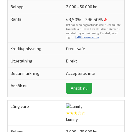
2 000 - 50 000 kr
43,50% - 236,50%
⚠
Det här är en högkostnadskredit. Om du inte
kan betala tillbaka hela skulden riskerar du
en betalningsanmärkning. För stöd, vänd
dig till
hallåkonsument.se
.
Creditsafe
Direkt
Accepteras inte
Ansök nu
★★★☆☆
Lumify
2 000 - 70 000 kr