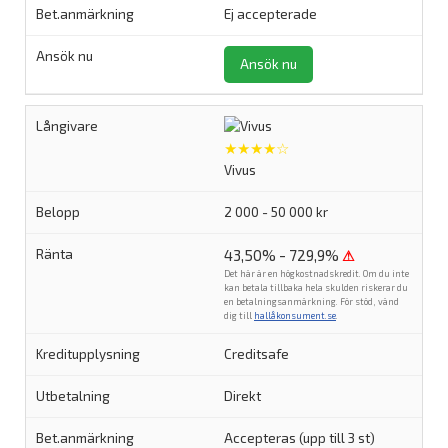
Ej accepterade
Ansök nu
★★★★☆
Vivus
2 000 - 50 000 kr
43,50% - 729,9%
⚠
Det här är en högkostnadskredit. Om du inte
kan betala tillbaka hela skulden riskerar du
en betalningsanmärkning. För stöd, vänd
dig till
hallåkonsument.se
.
Creditsafe
Direkt
Accepteras (upp till 3 st)