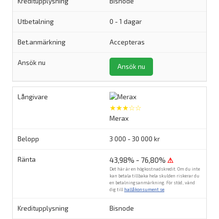
Bisnode
0 - 1 dagar
Accepteras
Ansök nu
★★★☆☆
Merax
3 000 - 30 000 kr
43,98% - 76,80%
⚠
Det här är en högkostnadskredit. Om du inte
kan betala tillbaka hela skulden riskerar du
en betalningsanmärkning. För stöd, vänd
dig till
hallåkonsument.se
.
Bisnode