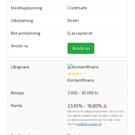
Creditsafe
Direkt
Ej accepterat
Ansök nu
★★★☆☆
Kontantfinans
3 000 - 30 000 kr
23,95% - 76,80%
⚠
Det här är en högkostnadskredit. Om du inte
kan betala tillbaka hela skulden riskerar du
en betalningsanmärkning. För stöd, vänd
dig till
hallåkonsument.se
.