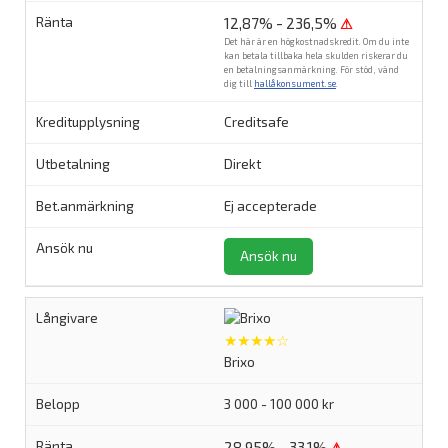
12,87% - 236,5%
⚠
Det här är en högkostnadskredit. Om du inte
kan betala tillbaka hela skulden riskerar du
en betalningsanmärkning. För stöd, vänd
dig till
hallåkonsument.se
.
Creditsafe
Direkt
Ej accepterade
Ansök nu
★★★★☆
Brixo
3 000 - 100 000 kr
28,95% - 33,1%