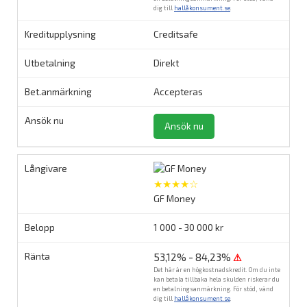
dig till
hallåkonsument.se
.
Creditsafe
Direkt
Accepteras
Ansök nu
★★★★☆
GF Money
1 000 - 30 000 kr
53,12% - 84,23%
⚠
Det här är en högkostnadskredit. Om du inte
kan betala tillbaka hela skulden riskerar du
en betalningsanmärkning. För stöd, vänd
dig till
hallåkonsument.se
.