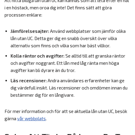
Att hitta billiga lån utan UC kan kännas som att leta efter en nål
i en höstack, men oroa dig inte! Det finns sätt att göra
processen enklare:
Jämförelsesajter:
Använd webbplatser som jämför olika
lån utan UC. Detta ger dig en snabb översikt över vilka
alternativ som finns och vilka som har bäst villkor.
Kolla räntor och avgifter:
Se alltid till att granska räntor
och avgifter noggrant. Ett lån med låg ränta men höga
avgifter kan bli dyrare än du tror.
Läs recensioner:
Andra användares erfarenheter kan ge
dig värdefull insikt. Läs recensioner och omdömen innan du
bestämmer dig för en långivare.
För mer information och för att se aktuella lån utan UC, besök
gärna
vår webbplats
.