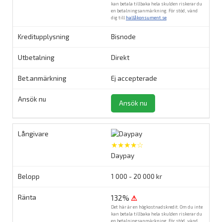
kan betala tillbaka hela skulden riskerar du
en betalningsanmärkning. För stöd, vänd
dig till
hallåkonsument.se
.
Bisnode
Direkt
Ej accepterade
Ansök nu
★★★★☆
Daypay
1 000 - 20 000 kr
132%
⚠
Det här är en högkostnadskredit. Om du inte
kan betala tillbaka hela skulden riskerar du
en betalningsanmärkning. För stöd, vänd