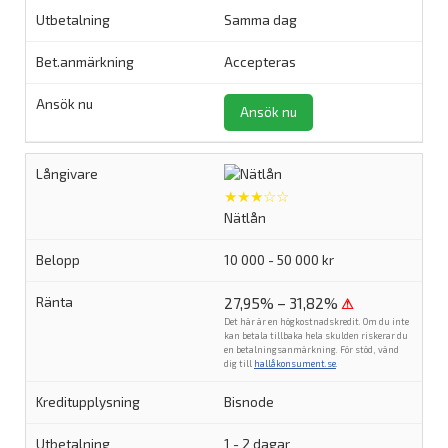
Samma dag
Accepteras
Ansök nu
★★★☆☆
Nätlån
10 000 - 50 000 kr
27,95% – 31,82%
⚠
Det här är en högkostnadskredit. Om du inte
kan betala tillbaka hela skulden riskerar du
en betalningsanmärkning. För stöd, vänd
dig till
hallåkonsument.se
.
Bisnode
1 - 2 dagar