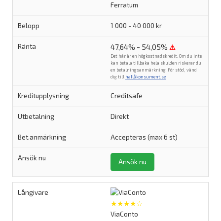
Ferratum
1 000 - 40 000 kr
47,64% - 54,05%
⚠
Det här är en högkostnadskredit. Om du inte
kan betala tillbaka hela skulden riskerar du
en betalningsanmärkning. För stöd, vänd
dig till
hallåkonsument.se
.
Creditsafe
Direkt
Accepteras (max 6 st)
Ansök nu
★★★★☆
ViaConto