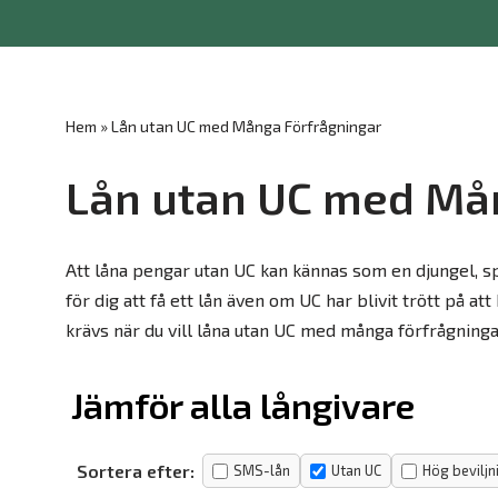
Hoppa
till
innehåll
Hem
»
Lån utan UC med Många Förfrågningar
Lån utan UC med Må
Att låna pengar utan UC kan kännas som en djungel, s
för dig att få ett lån även om UC har blivit trött på a
krävs när du vill låna utan UC med många förfrågninga
Jämför alla långivare
Sortera efter:
SMS-lån
Utan UC
Hög beviljn