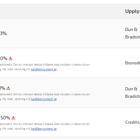
Upply
Dun &
83%
Bradst
80%
⚠
Bisnod
adskredit. Om du inte kan betala tillbaka hela skulden riskerar du en
För stöd, vänd dig till
hallåkonsument.se
.
18%
⚠
Dun &
adskredit. Om du inte kan betala tillbaka hela skulden riskerar du en
Bradst
För stöd, vänd dig till
hallåkonsument.se
.
6,50%
⚠
Credit
adskredit. Om du inte kan betala tillbaka hela skulden riskerar du en
För stöd, vänd dig till
hallåkonsument.se
.