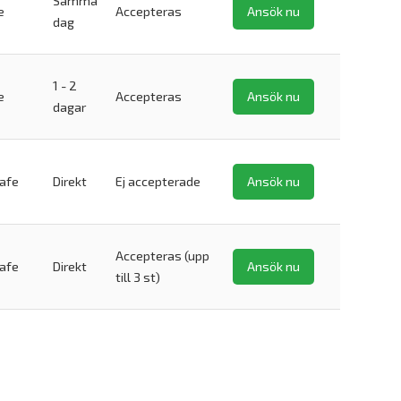
Samma
e
Accepteras
Ansök nu
dag
1 - 2
e
Accepteras
Ansök nu
dagar
safe
Direkt
Ej accepterade
Ansök nu
Accepteras (upp
safe
Direkt
Ansök nu
till 3 st)