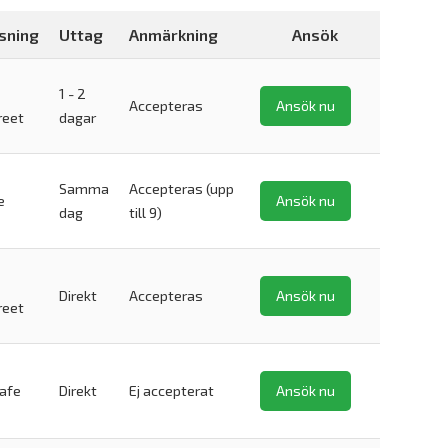
sning
Uttag
Anmärkning
Ansök
1 - 2
Accepteras
Ansök nu
reet
dagar
Samma
Accepteras (upp
e
Ansök nu
dag
till 9)
Direkt
Accepteras
Ansök nu
reet
safe
Direkt
Ej accepterat
Ansök nu