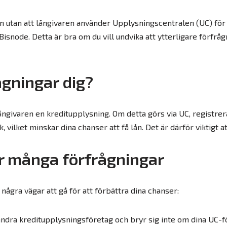
lån utan att långivaren använder Upplysningscentralen (UC) för a
snode. Detta är bra om du vill undvika att ytterligare förfrågn
gningar dig?
långivaren en kreditupplysning. Om detta görs via UC, registre
, vilket minskar dina chanser att få lån. Det är därför viktigt 
ar många förfrågningar
ågra vägar att gå för att förbättra dina chanser:
ndra kreditupplysningsföretag och bryr sig inte om dina UC-f