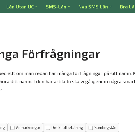
Lån Utan UC
SMS-Lån
Nya SMS Lån
Bra Lå
nga Förfrågningar
peciellt om man redan har många förfrågningar på sitt namn. M
tt höra ditt namn. I den här artikeln ska vi gå igenom några smar
r.
ing
Anmärkningar
Direkt utbetalning
Samlingslån