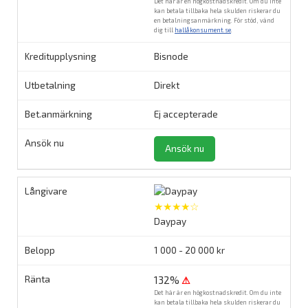
Det här är en högkostnadskredit. Om du inte
kan betala tillbaka hela skulden riskerar du
en betalningsanmärkning. För stöd, vänd
dig till
hallåkonsument.se
.
Bisnode
Direkt
Ej accepterade
Ansök nu
★★★★☆
Daypay
1 000 - 20 000 kr
132%
⚠
Det här är en högkostnadskredit. Om du inte
kan betala tillbaka hela skulden riskerar du