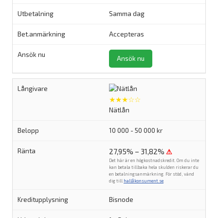
Samma dag
Accepteras
Ansök nu
★★★☆☆
Nätlån
10 000 - 50 000 kr
27,95% – 31,82%
⚠
Det här är en högkostnadskredit. Om du inte
kan betala tillbaka hela skulden riskerar du
en betalningsanmärkning. För stöd, vänd
dig till
hallåkonsument.se
.
Bisnode