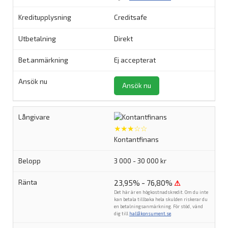
Creditsafe
Direkt
Ej accepterat
Ansök nu
★★★☆☆
Kontantfinans
3 000 - 30 000 kr
23,95% - 76,80%
⚠
Det här är en högkostnadskredit. Om du inte
kan betala tillbaka hela skulden riskerar du
en betalningsanmärkning. För stöd, vänd
dig till
hallåkonsument.se
.