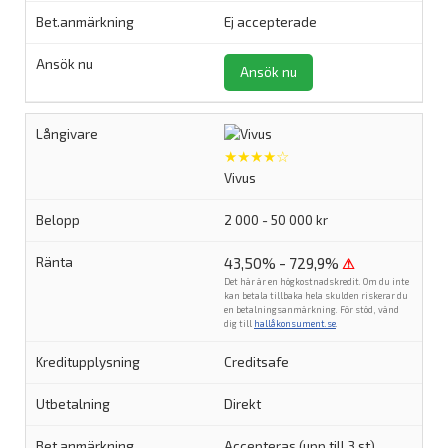
Ej accepterade
Ansök nu
★★★★☆
Vivus
2 000 - 50 000 kr
43,50% - 729,9%
⚠
Det här är en högkostnadskredit. Om du inte
kan betala tillbaka hela skulden riskerar du
en betalningsanmärkning. För stöd, vänd
dig till
hallåkonsument.se
.
Creditsafe
Direkt
Accepteras (upp till 3 st)