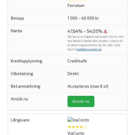
Ferratum
1 000 - 40 000 kr
47,64% - 54,05%
⚠
Det här är en högkostnadskredit. Om du inte
kan betala tillbaka hela skulden riskerar du
en betalningsanmärkning. För stöd, vänd
dig till
hallåkonsument.se
.
Creditsafe
Direkt
Accepteras (max 6 st)
Ansök nu
★★★★☆
ViaConto