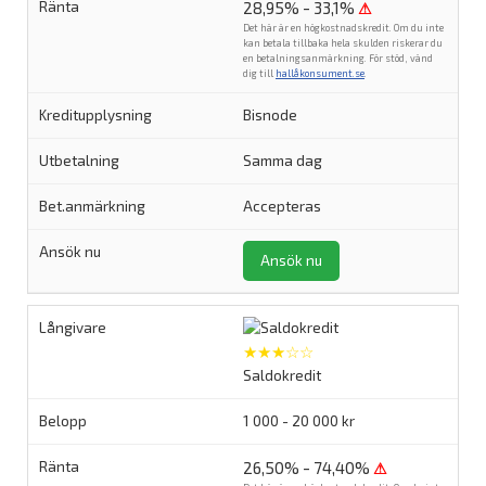
28,95% - 33,1%
⚠
Det här är en högkostnadskredit. Om du inte
kan betala tillbaka hela skulden riskerar du
en betalningsanmärkning. För stöd, vänd
dig till
hallåkonsument.se
.
Bisnode
Samma dag
Accepteras
Ansök nu
★★★☆☆
Saldokredit
1 000 - 20 000 kr
26,50% - 74,40%
⚠