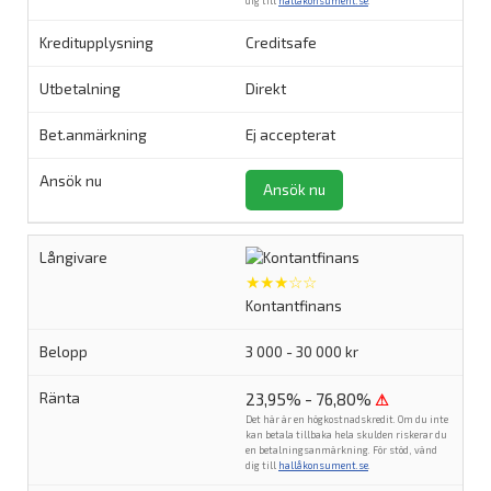
dig till
hallåkonsument.se
.
Creditsafe
Direkt
Ej accepterat
Ansök nu
★★★☆☆
Kontantfinans
3 000 - 30 000 kr
23,95% - 76,80%
⚠
Det här är en högkostnadskredit. Om du inte
kan betala tillbaka hela skulden riskerar du
en betalningsanmärkning. För stöd, vänd
dig till
hallåkonsument.se
.