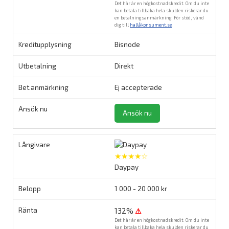
Det här är en högkostnadskredit. Om du inte
kan betala tillbaka hela skulden riskerar du
en betalningsanmärkning. För stöd, vänd
dig till
hallåkonsument.se
.
Bisnode
Direkt
Ej accepterade
Ansök nu
★★★★☆
Daypay
1 000 - 20 000 kr
132%
⚠
Det här är en högkostnadskredit. Om du inte
kan betala tillbaka hela skulden riskerar du