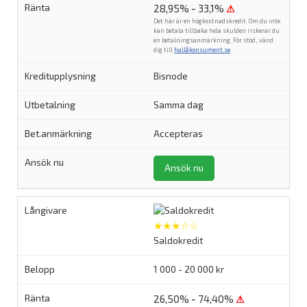
28,95% - 33,1%
⚠
Det här är en högkostnadskredit. Om du inte
kan betala tillbaka hela skulden riskerar du
en betalningsanmärkning. För stöd, vänd
dig till
hallåkonsument.se
.
Bisnode
Samma dag
Accepteras
Ansök nu
★★★☆☆
Saldokredit
1 000 - 20 000 kr
26,50% - 74,40%
⚠