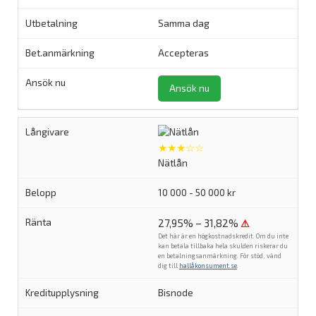
Samma dag
Accepteras
Ansök nu
★★★☆☆
Nätlån
10 000 - 50 000 kr
27,95% – 31,82%
⚠
Det här är en högkostnadskredit. Om du inte
kan betala tillbaka hela skulden riskerar du
en betalningsanmärkning. För stöd, vänd
dig till
hallåkonsument.se
.
Bisnode