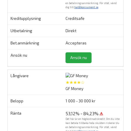
en betalningsanmärkning. För stöd, vänd
dig till
hallåkonsument.se
.
Creditsafe
Direkt
Accepteras
Ansök nu
★★★★☆
GF Money
1 000 - 30 000 kr
53,12% - 84,23%
⚠
Det här är en högkostnadskredit. Om du inte
kan betala tillbaka hela skulden riskerar du
en betalningsanmärkning. För stöd, vänd