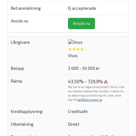
Ej accepterade
Ansök nu
★★★★☆
Vivus
2 000 - 50 000 kr
43,50% - 729,9%
⚠
Det här är en högkostnadskredit. Om du inte
kan betala tillbaka hela skulden riskerar du
en betalningsanmärkning. För stöd, vänd
dig till
hallåkonsument.se
.
Creditsafe
Direkt