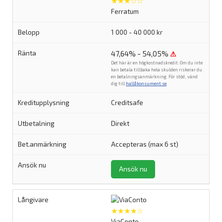
★★★☆☆
Ferratum
1 000 - 40 000 kr
47,64% - 54,05%
⚠
Det här är en högkostnadskredit. Om du inte
kan betala tillbaka hela skulden riskerar du
en betalningsanmärkning. För stöd, vänd
dig till
hallåkonsument.se
.
Creditsafe
Direkt
Accepteras (max 6 st)
Ansök nu
★★★★☆
ViaConto