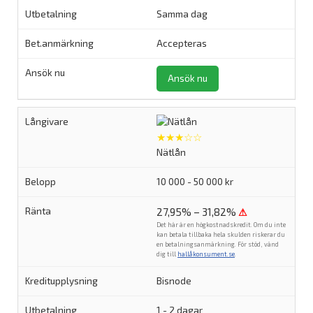
Samma dag
Accepteras
Ansök nu
★★★☆☆
Nätlån
10 000 - 50 000 kr
27,95% – 31,82%
⚠
Det här är en högkostnadskredit. Om du inte
kan betala tillbaka hela skulden riskerar du
en betalningsanmärkning. För stöd, vänd
dig till
hallåkonsument.se
.
Bisnode
1 - 2 dagar