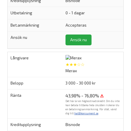
Bisnode
0 - 1 dagar
Accepteras
Ansök nu
★★★☆☆
Merax
3 000 - 30 000 kr
43,98% - 76,80%
⚠
Det här är en högkostnadskredit. Om du inte
kan betala tillbaka hela skulden riskerar du
en betalningsanmärkning. För stöd, vänd
dig till
hallåkonsument.se
.
Bisnode