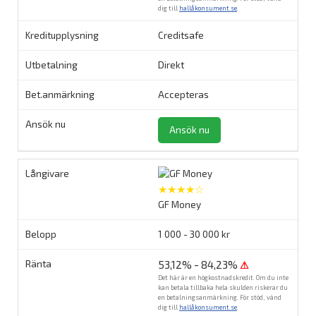
dig till
hallåkonsument.se
.
Creditsafe
Direkt
Accepteras
Ansök nu
★★★★☆
GF Money
1 000 - 30 000 kr
53,12% - 84,23%
⚠
Det här är en högkostnadskredit. Om du inte
kan betala tillbaka hela skulden riskerar du
en betalningsanmärkning. För stöd, vänd
dig till
hallåkonsument.se
.