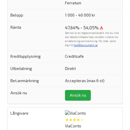
Ferratum
1 000 - 40 000 kr
47,64% - 54,05%
⚠
Det här är en högkostnadskredit. Om du inte
kan betala tillbaka hela skulden riskerar du
en betalningsanmärkning. För stöd, vänd
dig till
hallåkonsument.se
.
Creditsafe
Direkt
Accepteras (max 6 st)
Ansök nu
★★★★☆
ViaConto