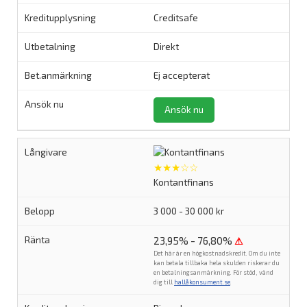
Creditsafe
Direkt
Ej accepterat
Ansök nu
★★★☆☆
Kontantfinans
3 000 - 30 000 kr
23,95% - 76,80%
⚠
Det här är en högkostnadskredit. Om du inte
kan betala tillbaka hela skulden riskerar du
en betalningsanmärkning. För stöd, vänd
dig till
hallåkonsument.se
.