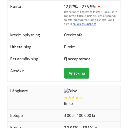
12,87% - 236,5%
⚠
Det här är en högkostnadskredit. Om du inte
kan betala tillbaka hela skulden riskerar du
en betalningsanmärkning. För stöd, vänd
dig till
hallåkonsument.se
.
Creditsafe
Direkt
Ej accepterade
Ansök nu
★★★★☆
Brixo
3 000 - 100 000 kr
28,95% - 33,1%