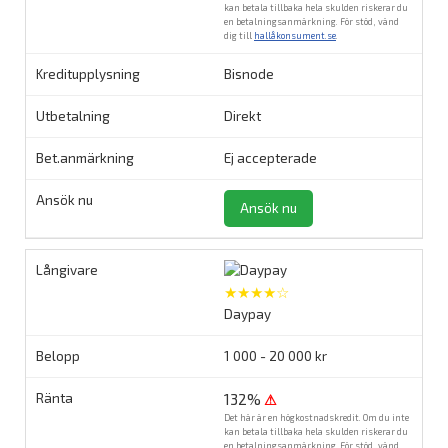
kan betala tillbaka hela skulden riskerar du
en betalningsanmärkning. För stöd, vänd
dig till
hallåkonsument.se
.
Bisnode
Direkt
Ej accepterade
Ansök nu
★★★★☆
Daypay
1 000 - 20 000 kr
132%
⚠
Det här är en högkostnadskredit. Om du inte
kan betala tillbaka hela skulden riskerar du
en betalningsanmärkning. För stöd, vänd