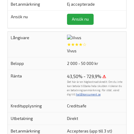
Ej accepterade
Ansök nu
★★★★☆
Vivus
2 000 - 50 000 kr
43,50% - 729,9%
⚠
Det här är en högkostnadskredit. Om du inte
kan betala tillbaka hela skulden riskerar du
en betalningsanmärkning. För stöd, vänd
dig till
hallåkonsument.se
.
Creditsafe
Direkt
Accepteras (upp till 3 st)