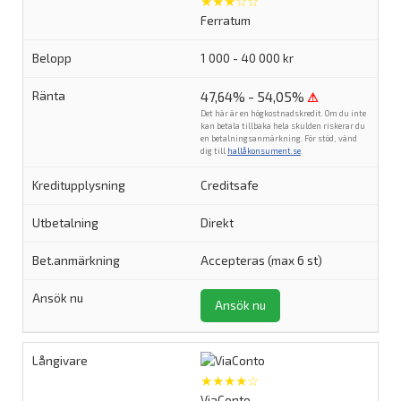
★★★☆☆
Ferratum
1 000 - 40 000 kr
47,64% - 54,05%
⚠
Det här är en högkostnadskredit. Om du inte
kan betala tillbaka hela skulden riskerar du
en betalningsanmärkning. För stöd, vänd
dig till
hallåkonsument.se
.
Creditsafe
Direkt
Accepteras (max 6 st)
Ansök nu
★★★★☆
ViaConto