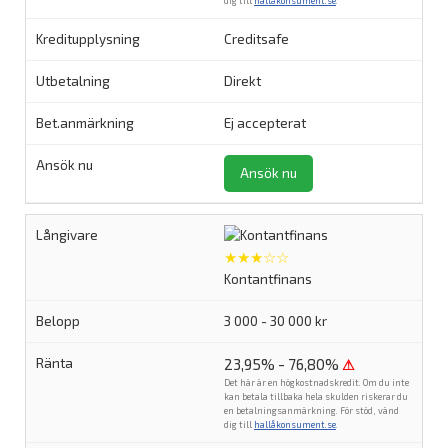
dig till
hallåkonsument.se
.
Creditsafe
Direkt
Ej accepterat
Ansök nu
★★★☆☆
Kontantfinans
3 000 - 30 000 kr
23,95% - 76,80%
⚠
Det här är en högkostnadskredit. Om du inte
kan betala tillbaka hela skulden riskerar du
en betalningsanmärkning. För stöd, vänd
dig till
hallåkonsument.se
.