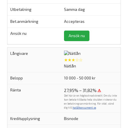
Samma dag
Accepteras
Ansök nu
★★★☆☆
Nätlån
10 000 - 50 000 kr
27,95% – 31,82%
⚠
Det här är en högkostnadskredit. Om du inte
kan betala tillbaka hela skulden riskerar du
en betalningsanmärkning. För stöd, vänd
dig till
hallåkonsument.se
.
Bisnode