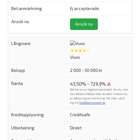
Ej accepterade
Ansök nu
★★★★☆
Vivus
2 000 - 50 000 kr
43,50% - 729,9%
⚠
Det här är en högkostnadskredit. Om du inte
kan betala tillbaka hela skulden riskerar du
en betalningsanmärkning. För stöd, vänd
dig till
hallåkonsument.se
.
Creditsafe
Direkt