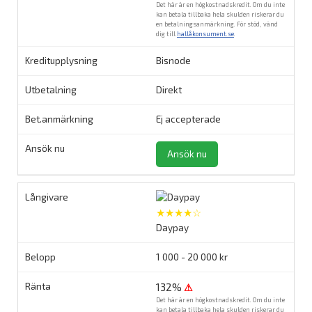
Det här är en högkostnadskredit. Om du inte
kan betala tillbaka hela skulden riskerar du
en betalningsanmärkning. För stöd, vänd
dig till
hallåkonsument.se
.
Bisnode
Direkt
Ej accepterade
Ansök nu
★★★★☆
Daypay
1 000 - 20 000 kr
132%
⚠
Det här är en högkostnadskredit. Om du inte
kan betala tillbaka hela skulden riskerar du