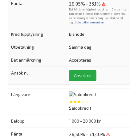
28,95% - 33,1%
⚠
Det här är en högkostnadskredit. Om du inte
kan betala tillbaka hela skulden riskerar du
en betalningsanmärkning. För stöd, vänd
dig till
hallåkonsument.se
.
Bisnode
Samma dag
Accepteras
Ansök nu
★★★☆☆
Saldokredit
1 000 - 20 000 kr
26,50% - 74,40%
⚠