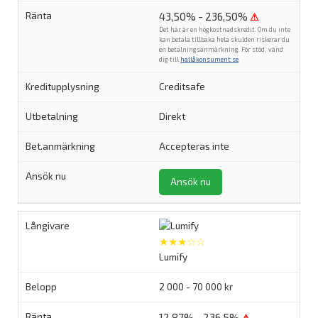
43,50% - 236,50%
⚠
Det här är en högkostnadskredit. Om du inte
kan betala tillbaka hela skulden riskerar du
en betalningsanmärkning. För stöd, vänd
dig till
hallåkonsument.se
.
Creditsafe
Direkt
Accepteras inte
Ansök nu
★★★☆☆
Lumify
2 000 - 70 000 kr
12,87% - 236,5%