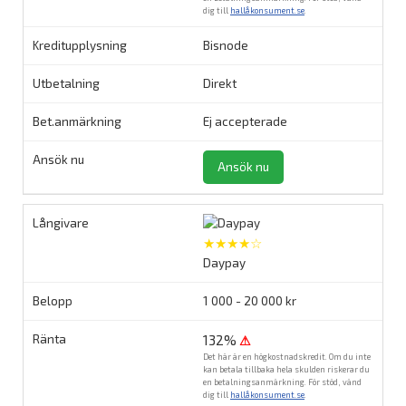
dig till
hallåkonsument.se
.
Bisnode
Direkt
Ej accepterade
Ansök nu
★★★★☆
Daypay
1 000 - 20 000 kr
132%
⚠
Det här är en högkostnadskredit. Om du inte
kan betala tillbaka hela skulden riskerar du
en betalningsanmärkning. För stöd, vänd
dig till
hallåkonsument.se
.