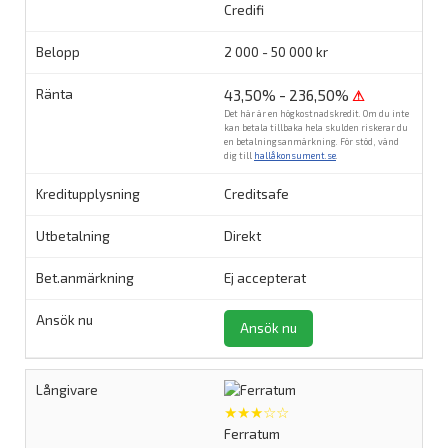
Credifi
2 000 - 50 000 kr
43,50% - 236,50%
⚠
Det här är en högkostnadskredit. Om du inte
kan betala tillbaka hela skulden riskerar du
en betalningsanmärkning. För stöd, vänd
dig till
hallåkonsument.se
.
Creditsafe
Direkt
Ej accepterat
Ansök nu
★★★☆☆
Ferratum