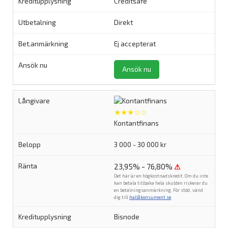
Creditsafe
Direkt
Ej accepterat
Ansök nu
★★★☆☆
Kontantfinans
3 000 - 30 000 kr
23,95% - 76,80%
⚠
Det här är en högkostnadskredit. Om du inte
kan betala tillbaka hela skulden riskerar du
en betalningsanmärkning. För stöd, vänd
dig till
hallåkonsument.se
.
Bisnode