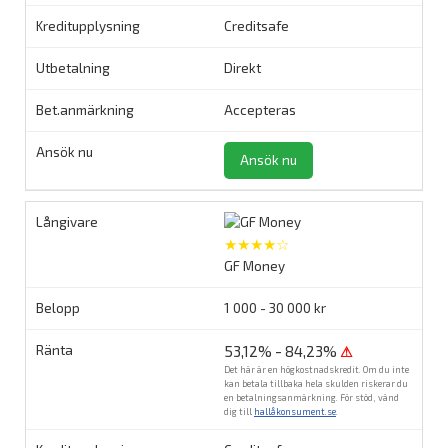
Creditsafe
Direkt
Accepteras
Ansök nu
★★★★☆
GF Money
1 000 - 30 000 kr
53,12% - 84,23%
⚠
Det här är en högkostnadskredit. Om du inte
kan betala tillbaka hela skulden riskerar du
en betalningsanmärkning. För stöd, vänd
dig till
hallåkonsument.se
.