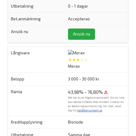
0 - 1 dagar
Accepteras
Ansök nu
★★★☆☆
Merax
3 000 - 30 000 kr
43,98% - 76,80%
⚠
Det här är en högkostnadskredit. Om du inte
kan betala tillbaka hela skulden riskerar du
en betalningsanmärkning. För stöd, vänd
dig till
hallåkonsument.se
.
Bisnode
Samma dag