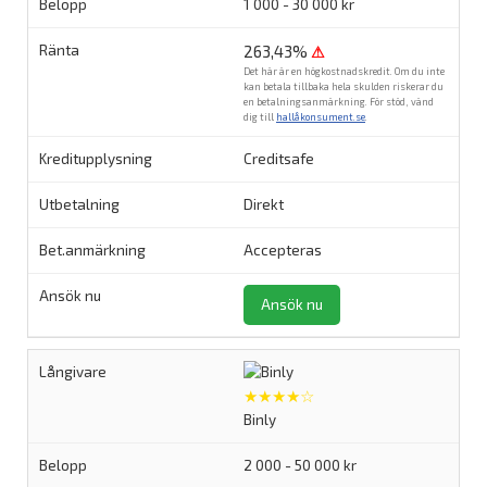
1 000 - 30 000 kr
263,43%
⚠
Det här är en högkostnadskredit. Om du inte
kan betala tillbaka hela skulden riskerar du
en betalningsanmärkning. För stöd, vänd
dig till
hallåkonsument.se
.
Creditsafe
Direkt
Accepteras
Ansök nu
★★★★☆
Binly
2 000 - 50 000 kr