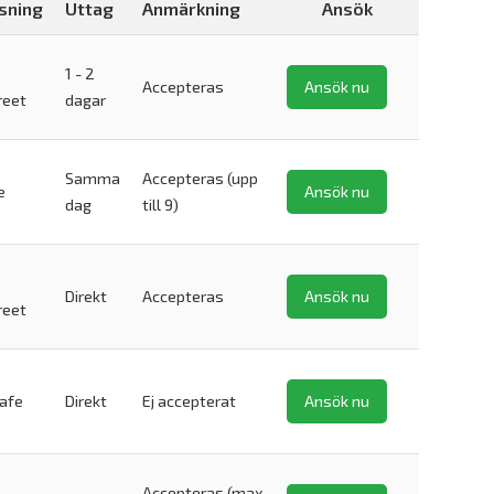
sning
Uttag
Anmärkning
Ansök
1 - 2
Accepteras
Ansök nu
reet
dagar
Samma
Accepteras (upp
e
Ansök nu
dag
till 9)
Direkt
Accepteras
Ansök nu
reet
safe
Direkt
Ej accepterat
Ansök nu
Accepteras (max