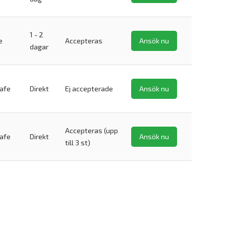
1 - 2
e
Accepteras
Ansök nu
dagar
safe
Direkt
Ej accepterade
Ansök nu
Accepteras (upp
safe
Direkt
Ansök nu
till 3 st)