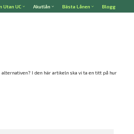
n Utan UC
Akutlån
Bästa Lånen
Blogg
ternativen? I den här artikeln ska vi ta en titt på hur