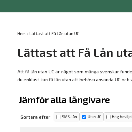
Hoppa
till
innehåll
Hem
»
Lättast att Få Lån utan UC
Lättast att Få Lån ut
Att få lån utan UC är något som många svenskar fundera
du enklast kan få lån utan att behöva använda UC och vi
Jämför alla långivare
Sortera efter:
SMS-lån
Utan UC
Hög beviljn