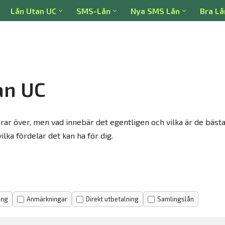
Lån Utan UC
SMS-Lån
Nya SMS Lån
Bra Lå
an UC
r över, men vad innebär det egentligen och vilka är de bästa al
lka fördelar det kan ha för dig.
ing
Anmärkningar
Direkt utbetalning
Samlingslån