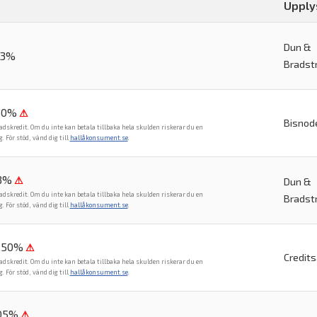
Upply
Dun &
83%
Bradst
80%
⚠
Bisnod
adskredit. Om du inte kan betala tillbaka hela skulden riskerar du en
För stöd, vänd dig till
hallåkonsument.se
.
18%
⚠
Dun &
adskredit. Om du inte kan betala tillbaka hela skulden riskerar du en
Bradst
För stöd, vänd dig till
hallåkonsument.se
.
6,50%
⚠
Credit
adskredit. Om du inte kan betala tillbaka hela skulden riskerar du en
För stöd, vänd dig till
hallåkonsument.se
.
,05%
⚠