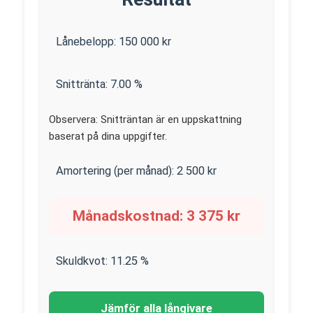
Lånebelopp:
150 000
kr
Snittränta:
7.00
%
Observera: Snitträntan är en uppskattning
baserat på dina uppgifter.
Amortering (per månad):
2 500
kr
Månadskostnad:
3 375
kr
Skuldkvot:
11.25
%
Jämför alla långivare