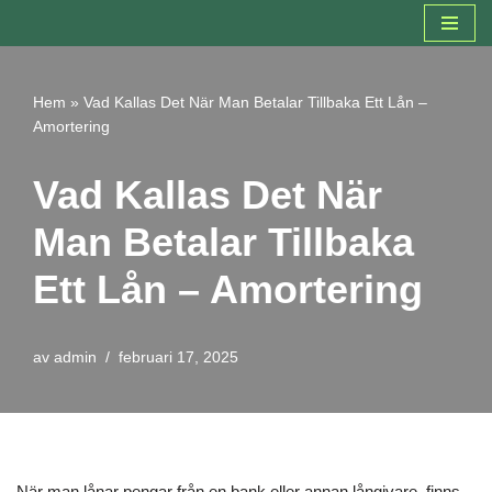
Hoppa
till
Hem
»
Vad Kallas Det När Man Betalar Tillbaka Ett Lån –
innehåll
Amortering
Vad Kallas Det När
Man Betalar Tillbaka
Ett Lån – Amortering
av
admin
februari 17, 2025
När man lånar pengar från en bank eller annan långivare, finns