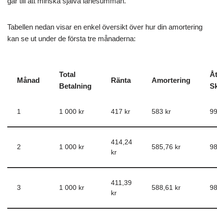
går till att minska själva lånesumman.
Tabellen nedan visar en enkel översikt över hur din amortering
kan se ut under de första tre månaderna:
Total
Å
Månad
Ränta
Amortering
Betalning
S
1
1 000 kr
417 kr
583 kr
99
414,24
2
1 000 kr
585,76 kr
98
kr
411,39
3
1 000 kr
588,61 kr
98
kr