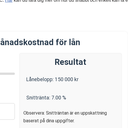
UC.
Här
kan du lära dig mer om hur du snabbt och enkelt kan få et
ånadskostnad för lån
Resultat
Lånebelopp:
150 000
kr
Snittränta:
7.00
%
Observera: Snitträntan är en uppskattning
baserat på dina uppgifter.