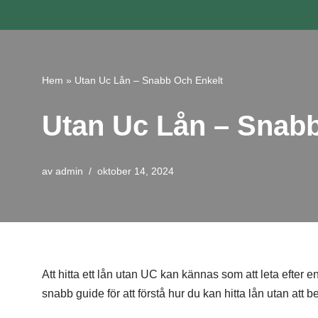
Hoppa
till
innehåll
Hem
»
Utan Uc Lån – Snabb Och Enkelt
Utan Uc Lån – Snabb
av
admin
oktober 14, 2024
Att hitta ett lån utan UC kan kännas som att leta efter 
snabb guide för att förstå hur du kan hitta lån utan at