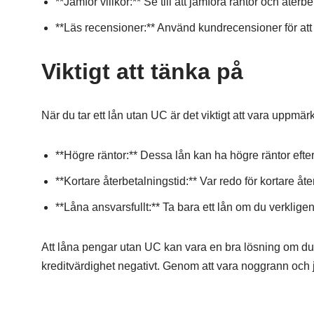
**Jämför villkor:** Se till att jämföra räntor och återbe
**Läs recensioner:** Använd kundrecensioner för att 
Viktigt att tänka på
När du tar ett lån utan UC är det viktigt att vara uppmä
**Högre räntor:** Dessa lån kan ha högre räntor efter
**Kortare återbetalningstid:** Var redo för kortare å
**Låna ansvarsfullt:** Ta bara ett lån om du verkligen
Att låna pengar utan UC kan vara en bra lösning om du 
kreditvärdighet negativt. Genom att vara noggrann och jä