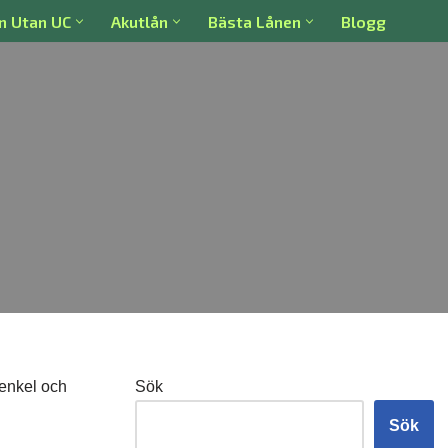
n Utan UC
Akutlån
Bästa Lånen
Blogg
 enkel och
Sök
Sök