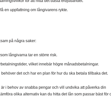
talningsvillkor för att hitta det bästa erbjudandet.
få en uppfattning om långivarens rykte.
rksam på några saker:
som långivarna tar en större risk.
terbetalningstider, vilket innebär högre månadsbetalningar.
 behöver det och har en plan för hur du ska betala tillbaka det.
är i behov av snabba pengar och vill undvika att påverka din
mföra olika alternativ kan du hitta det lån som passar bäst för d