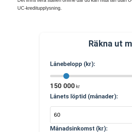
Det finns flera ställen online där du kan hitta lån utan 
UC-kreditupplysning.
Räkna ut m
Lånebelopp (kr):
150 000
kr
Lånets löptid (månader):
Månadsinkomst (kr):