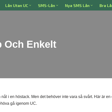
Lån Utan UC
SMS-Lån
Nya SMS Lån
Bra Lå
 Och Enkelt
en nål i en höstack. Men det behöver inte vara så svårt. Här är en
t behöva gå igenom UC.