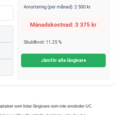
Amortering (per månad):
2 500
kr
Månadskostnad:
3 375
kr
Skuldkvot:
11.25
%
Jämför alla långivare
bbplatser som listar långivare som inte använder UC.