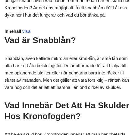
pengar snabbt. Men vad händer om man redan har en skuld hos
Kronofogden? Är det ens möjligt att få ett snabblån då? Låt oss
dyka ner i hur det fungerar och vad du bör tänka på.
Innehåll
visa
Vad är Snabblån?
Snabblån, även kallade mikrolån eller sms-lån, är små lån som
ofta har kort återbetalningstid. De är utformade för att hjälpa till
med oplanerade utgifter eller när pengarna bara inte räcker till
slutet av månaden. Men det gäller att vara försiktig – räntan kan
vara hög och det är lätt att hamna i en ond cirkel av skulder.
Vad Innebär Det Att Ha Skulder
Hos Kronofogden?
Att ha en skuld hos Kronofogden innebär att man har obetalda