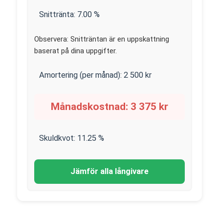
Snittränta:
7.00
%
Observera: Snitträntan är en uppskattning
baserat på dina uppgifter.
Amortering (per månad):
2 500
kr
Månadskostnad:
3 375
kr
Skuldkvot:
11.25
%
Jämför alla långivare