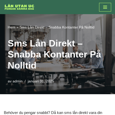
Hoppa
till
innehåll
Hem
»
Sms Lån Direkt – Snabba Kontanter På Nolltid
Sms Lån Direkt –
Snabba Kontanter På
Nolltid
av
admin
januari 31, 2025
Behöver du pengar snabbt? Då kan sms lån direkt vara din