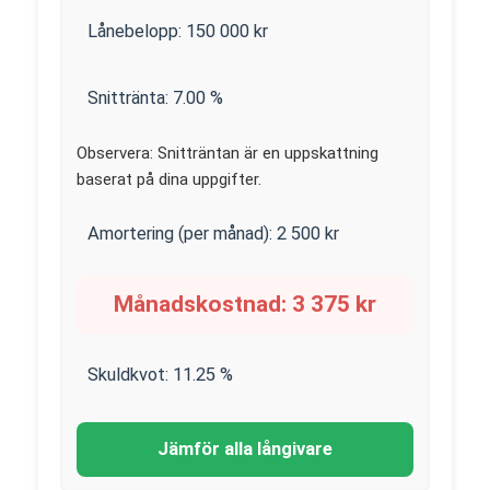
Lånebelopp:
150 000
kr
Snittränta:
7.00
%
Observera: Snitträntan är en uppskattning
baserat på dina uppgifter.
Amortering (per månad):
2 500
kr
Månadskostnad:
3 375
kr
Skuldkvot:
11.25
%
Jämför alla långivare