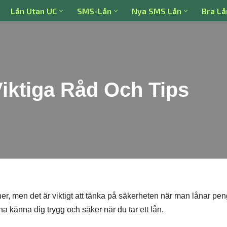
Lån Utan UC
SMS-Lån
Nya SMS Lån
Bra Lå
Viktiga Råd Och Tips
ner, men det är viktigt att tänka på säkerheten när man lånar pen
a känna dig trygg och säker när du tar ett lån.