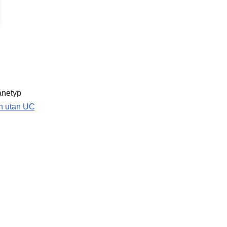
ånetyp
n utan UC