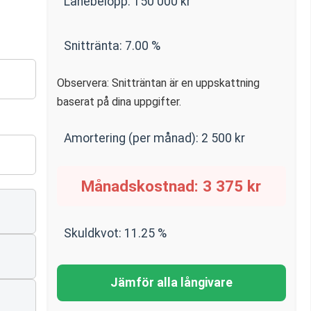
Lånebelopp:
150 000
kr
Snittränta:
7.00
%
Observera: Snitträntan är en uppskattning
baserat på dina uppgifter.
Amortering (per månad):
2 500
kr
Månadskostnad:
3 375
kr
Skuldkvot:
11.25
%
Jämför alla långivare