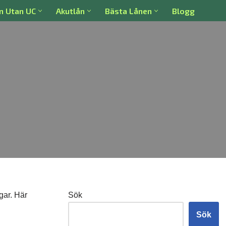
n Utan UC
Akutlån
Bästa Lånen
Blogg
gar. Här
Sök
Sök