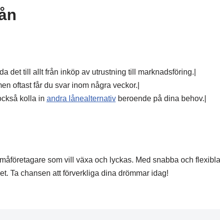
lån
det till allt från inköp av utrustning till marknadsföring.|
 men oftast får du svar inom några veckor.|
 också kolla in
andra lånealternativ
beroende på dina behov.|
 småföretagare som vill växa och lyckas. Med snabba och flexibl
het. Ta chansen att förverkliga dina drömmar idag!