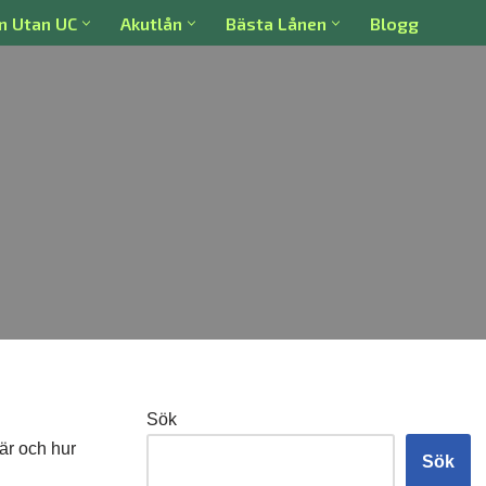
n Utan UC
Akutlån
Bästa Lånen
Blogg
Sök
är och hur
Sök