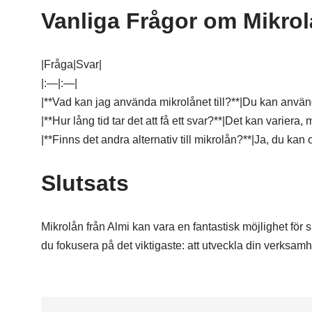
Vanliga Frågor om Mikro
|Fråga|Svar|
|:—|:—|
|**Vad kan jag använda mikrolånet till?**|Du kan använda 
|**Hur lång tid tar det att få ett svar?**|Det kan variera,
|**Finns det andra alternativ till mikrolån?**|Ja, du kan
Slutsats
Mikrolån från Almi kan vara en fantastisk möjlighet för
du fokusera på det viktigaste: att utveckla din verksam