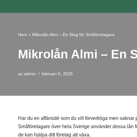
Hoppa
till
innehåll
Hem
»
Mikrolån Almi – En Steg för Småföretagare
Mikrolån Almi – En 
av
admin
februari 6, 2025
Har du en affärsidé som du vill förverkliga men saknar
Småföretagare över hela Sverige använder dessa lån för 
de kan hjälpa ditt företag att växa.