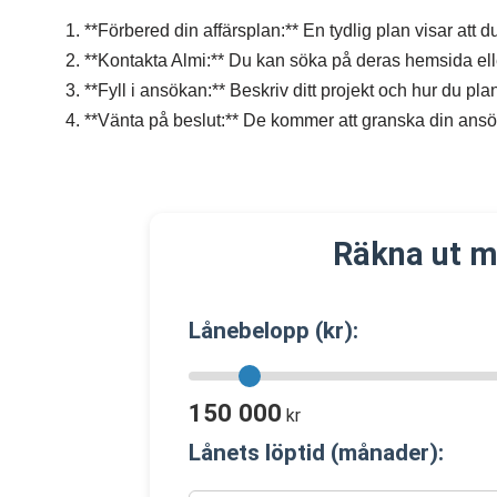
1. **Förbered din affärsplan:** En tydlig plan visar att d
2. **Kontakta Almi:** Du kan söka på deras hemsida ell
3. **Fyll i ansökan:** Beskriv ditt projekt och hur du p
4. **Vänta på beslut:** De kommer att granska din ans
Räkna ut m
Lånebelopp (kr):
150 000
kr
Lånets löptid (månader):