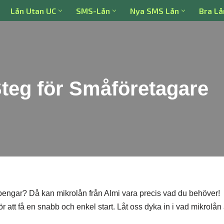
Lån Utan UC
SMS-Lån
Nya SMS Lån
Bra Lå
Steg för Småföretagare
 pengar? Då kan mikrolån från Almi vara precis vad du behöver!
att få en snabb och enkel start. Låt oss dyka in i vad mikrolån 