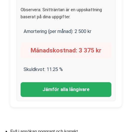
Observera: Snitträntan är en uppskattning
baserat på dina uppgifter.
Amortering (per månad):
2 500
kr
Månadskostnad:
3 375
kr
Skuldkvot:
11.25
%
Jämför alla långivare
Fyll i ansökan noggrant och korrekt.