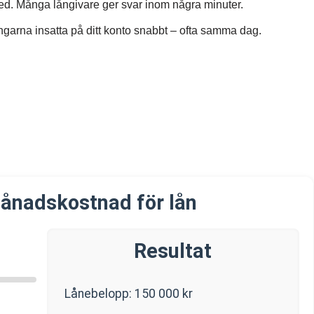
sked. Många långivare ger svar inom några minuter.
arna insatta på ditt konto snabbt – ofta samma dag.
ånadskostnad för lån
Resultat
Lånebelopp:
150 000
kr