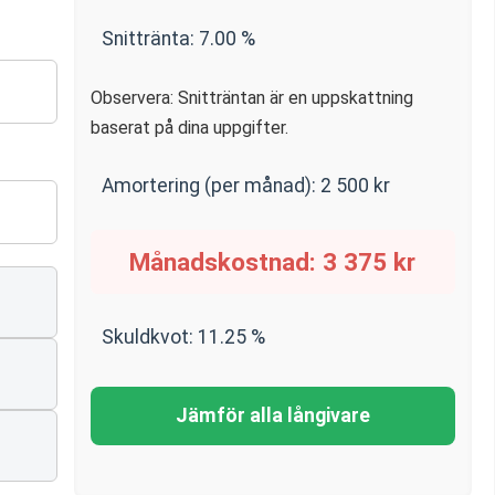
Snittränta:
7.00
%
Observera: Snitträntan är en uppskattning
baserat på dina uppgifter.
Amortering (per månad):
2 500
kr
Månadskostnad:
3 375
kr
Skuldkvot:
11.25
%
Jämför alla långivare