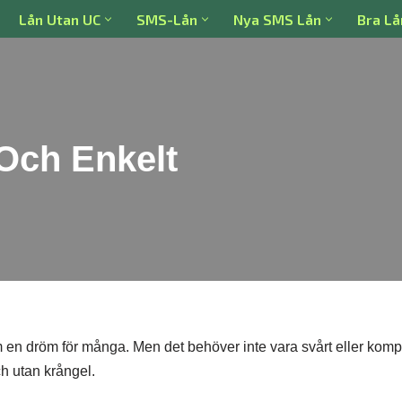
Lån Utan UC
SMS-Lån
Nya SMS Lån
Bra Lå
Och Enkelt
en dröm för många. Men det behöver inte vara svårt eller kompl
ch utan krångel.