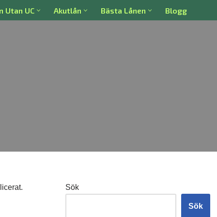
n Utan UC
Akutlån
Bästa Lånen
Blogg
icerat.
Sök
Sök