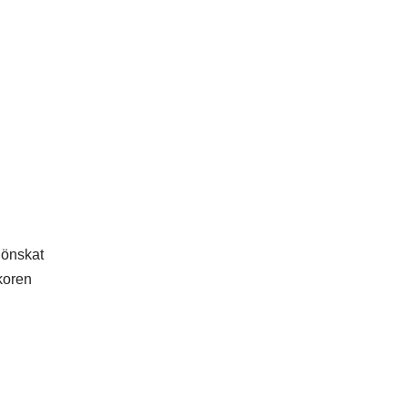
 önskat
lkoren