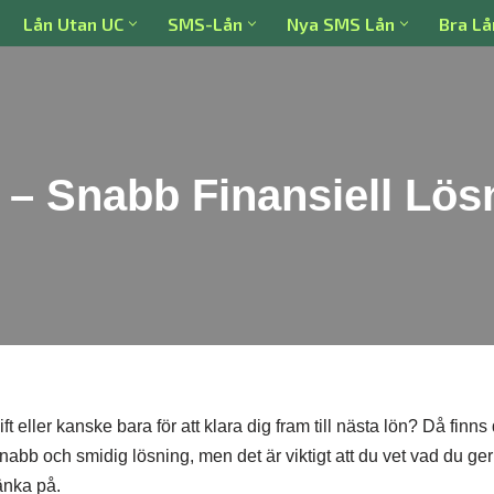
Lån Utan UC
SMS-Lån
Nya SMS Lån
Bra Lå
 – Snabb Finansiell Lös
 eller kanske bara för att klara dig fram till nästa lön? Då finn
snabb och smidig lösning, men det är viktigt att du vet vad du ger 
änka på.