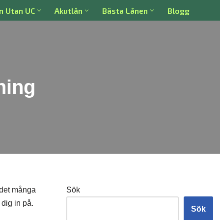
n Utan UC
Akutlån
Bästa Lånen
Blogg
ning
s det många
Sök
dig in på.
Sök