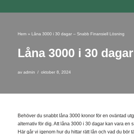
Hoppa
till
innehåll
Hem
»
Låna 3000 i 30 dagar – Snabb Finansiell Lösning
Låna 3000 i 30 dagar
av
admin
oktober 8, 2024
Behöver du snabbt låna 3000 kronor för en oväntad utgift
alternativ för dig. Att låna 3000 i 30 dagar kan vara en 
Här går vi igenom hur du hittar rätt lån och vad du bör t