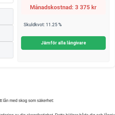
Månadskostnad:
3 375
kr
Skuldkvot:
11.25
%
Jämför alla långivare
ett lån med skog som säkerhet: