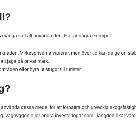
ll?
nns många sätt att använda den. Här är några exempel:
knaden. Virkespriserna varierar, men över tid kan de ge en stab
 att jaga på privat mark.
åden eller hyra ut stugor till turister.
og?
nvända dessa medel för att förbättra och utveckla skogsfastig
, vägbyggen eller andra investeringar som i längden ökar värd