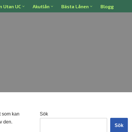
n Utan UC
Akutlån
Bästa Lånen
Blogg
ot som kan
Sök
v den.
Sök