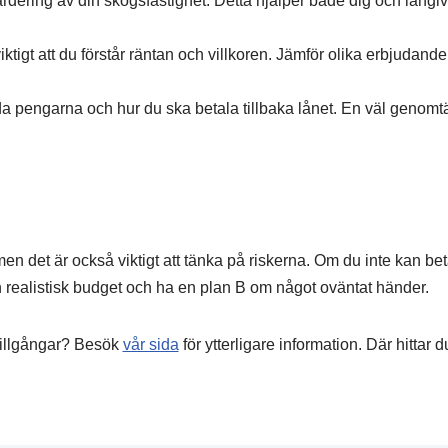
värdering av din skogsfastighet. Detta hjälper både dig och långiv
ktigt att du förstår räntan och villkoren. Jämför olika erbjudanden
da pengarna och hur du ska betala tillbaka lånet. En väl genomt
en det är också viktigt att tänka på riskerna. Om du inte kan bet
 en realistisk budget och ha en plan B om något oväntat händer.
tillgångar? Besök
vår sida
för ytterligare information. Där hittar 