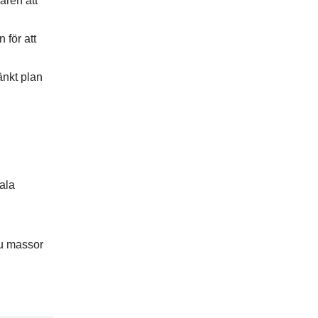
aren att
 för att
änkt plan
ala
du massor