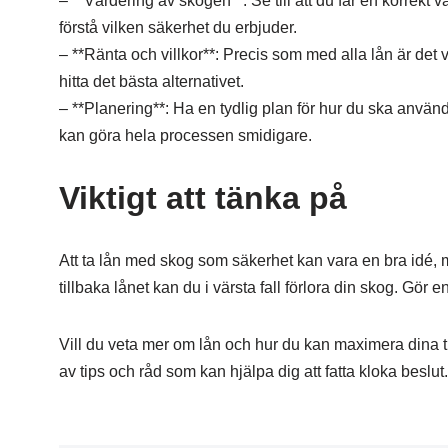
– **Värdering av skogen**: Se till att du får en korrekt 
förstå vilken säkerhet du erbjuder.
– **Ränta och villkor**: Precis som med alla lån är det vi
hitta det bästa alternativet.
– **Planering**: Ha en tydlig plan för hur du ska använ
kan göra hela processen smidigare.
Viktigt att tänka på
Att ta lån med skog som säkerhet kan vara en bra idé, m
tillbaka lånet kan du i värsta fall förlora din skog. Gör
Vill du veta mer om lån och hur du kan maximera dina 
av tips och råd som kan hjälpa dig att fatta kloka beslut.