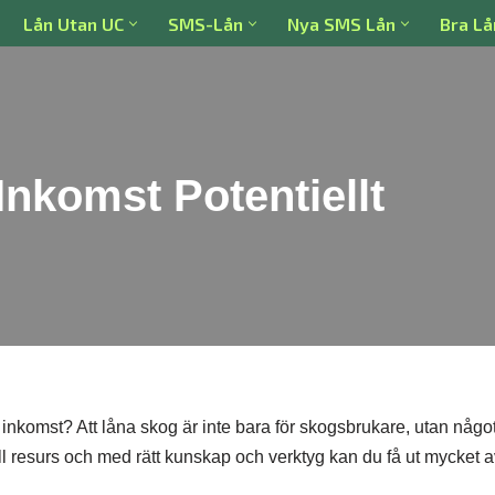
Lån Utan UC
SMS-Lån
Nya SMS Lån
Bra Lå
nkomst Potentiellt
 inkomst? Att låna skog är inte bara för skogsbrukare, utan någ
l resurs och med rätt kunskap och verktyg kan du få ut mycket a