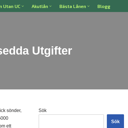
n Utan UC
Akutlån
Bästa Lånen
Blogg
edda Utgifter
gick sönder,
Sök
5000
Sök
om ett