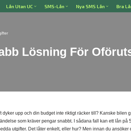
Lån Utan UC
SMS-Lån
Nya SMS Lån
Bra Lå
ifter
abb Lösning För Oföruts
t dyker upp och din budget inte riktigt räcker till? Kanske bilen 
ändelse som kräver pengar snabbt. I sådana fall kan ett lån på 
edda utgifter. Det låter enkelt, eller hur? Men innan du ansöker 