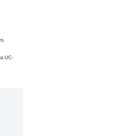
em.
ga UC-