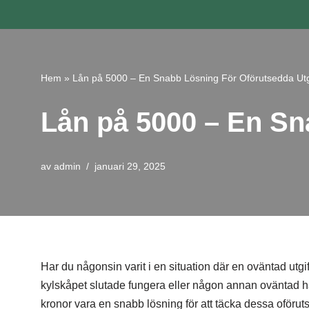
Hoppa
till
innehåll
Hem
»
Lån på 5000 – En Snabb Lösning För Oförutsedda Utg
Lån på 5000 – En Sn
av
admin
januari 29, 2025
Har du någonsin varit i en situation där en oväntad utgif
kylskåpet slutade fungera eller någon annan oväntad h
kronor vara en snabb lösning för att täcka dessa oföruts