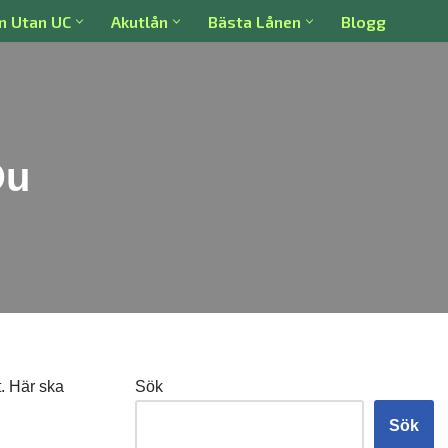
n Utan UC
Akutlån
Bästa Lånen
Blogg
Du
. Här ska
Sök
Sök