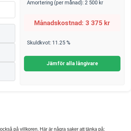
Amortering (per månad):
2 500
kr
Månadskostnad:
3 375
kr
Skuldkvot:
11.25
%
Jämför alla långivare
 också på villkoren. Här är några saker att tänka på: