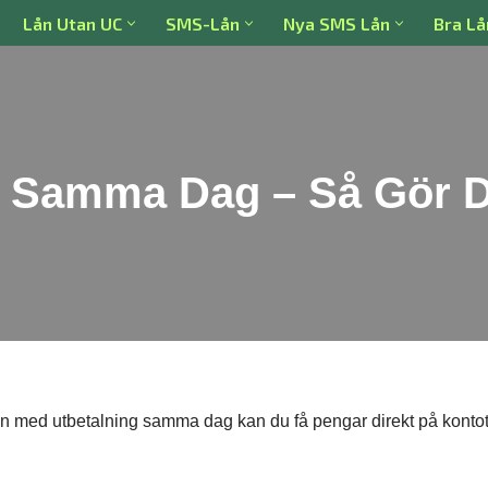
Lån Utan UC
SMS-Lån
Nya SMS Lån
Bra Lå
g Samma Dag – Så Gör 
n med utbetalning samma dag kan du få pengar direkt på kontot