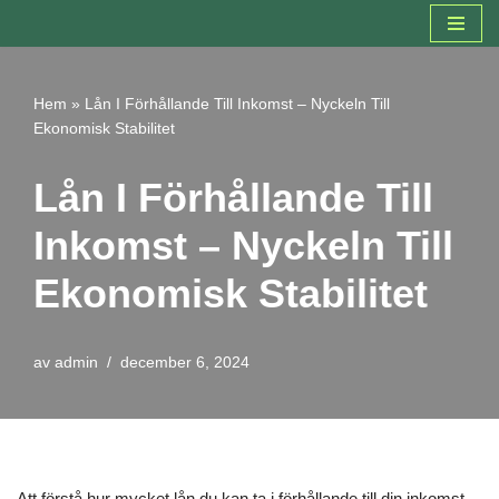
Hoppa
till
Hem
»
Lån I Förhållande Till Inkomst – Nyckeln Till
innehåll
Ekonomisk Stabilitet
Lån I Förhållande Till
Inkomst – Nyckeln Till
Ekonomisk Stabilitet
av
admin
december 6, 2024
Att förstå hur mycket lån du kan ta i förhållande till din inkomst