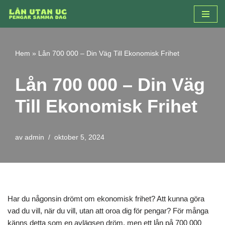
Hoppa
till
innehåll
Hem
»
Lån 700 000 – Din Väg Till Ekonomisk Frihet
Lån 700 000 – Din Väg
Till Ekonomisk Frihet
av
admin
oktober 5, 2024
Har du någonsin drömt om ekonomisk frihet? Att kunna göra
vad du vill, när du vill, utan att oroa dig för pengar? För många
känns detta som en avlägsen dröm, men ett lån på 700 000