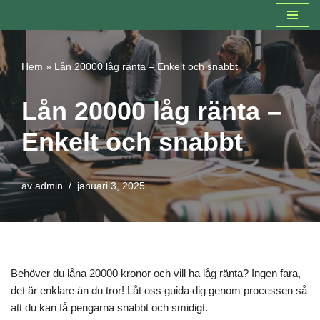
Hoppa
till
Hem
»
Lån 20000 låg ränta – Enkelt och snabbt
innehåll
Lån 20000 låg ränta –
Enkelt och snabbt
av
admin
januari 3, 2025
Behöver du låna 20000 kronor och vill ha låg ränta? Ingen fara,
det är enklare än du tror! Låt oss guida dig genom processen så
att du kan få pengarna snabbt och smidigt.