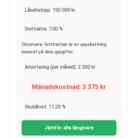
Lånebelopp:
150 000
kr
Snittränta:
7.00
%
Observera: Snitträntan är en uppskattning
baserat på dina uppgifter.
Amortering (per månad):
2 500
kr
Månadskostnad:
3 375
kr
Skuldkvot:
11.25
%
Jämför alla långivare