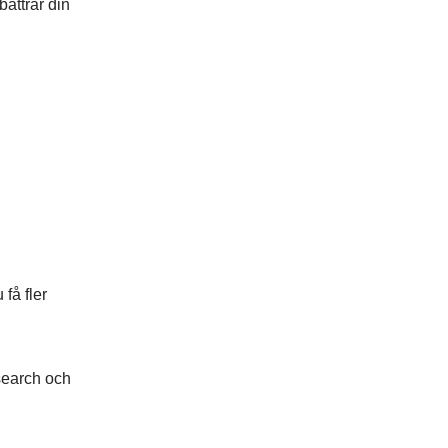
bättrar din
 få fler
esearch och