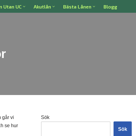
n Utan UC
Akutlån
Bästa Lånen
Blogg
or
 går vi
Sök
ch se hur
Sök