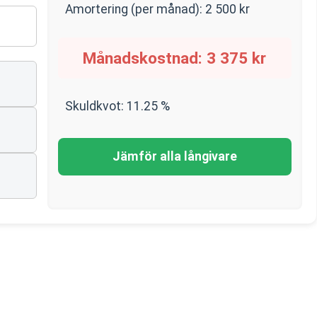
Amortering (per månad):
2 500
kr
Månadskostnad:
3 375
kr
Skuldkvot:
11.25
%
Jämför alla långivare