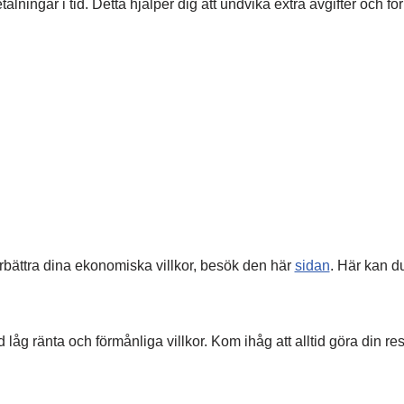
talningar i tid. Detta hjälper dig att undvika extra avgifter och för
örbättra dina ekonomiska villkor, besök den här
sidan
. Här kan du
 låg ränta och förmånliga villkor. Kom ihåg att alltid göra din r