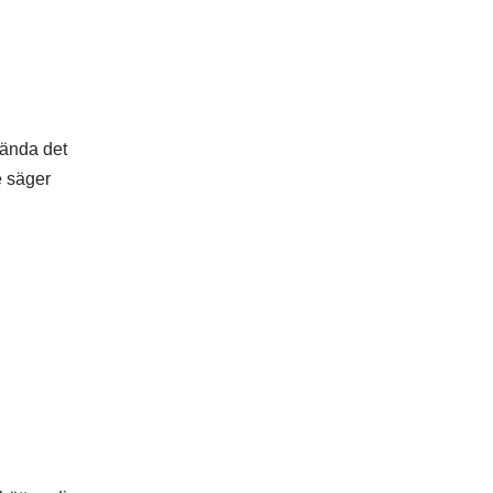
vända det
e säger