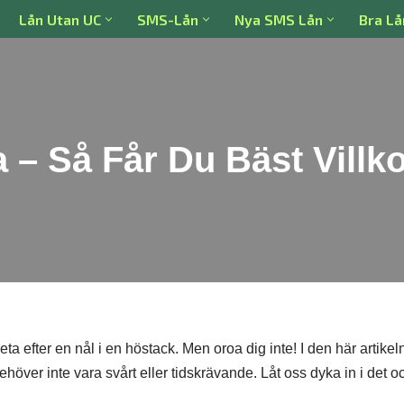
Lån Utan UC
SMS-Lån
Nya SMS Lån
Bra Lå
 – Så Får Du Bäst Villk
eta efter en nål i en höstack. Men oroa dig inte! I den här artikeln
behöver inte vara svårt eller tidskrävande. Låt oss dyka in i det o