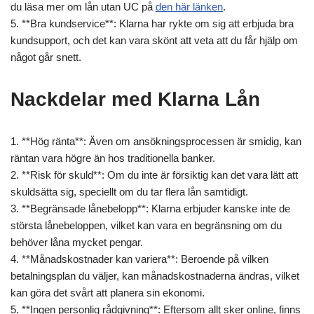
du läsa mer om lån utan UC på
den här länken
.
5. **Bra kundservice**: Klarna har rykte om sig att erbjuda bra
kundsupport, och det kan vara skönt att veta att du får hjälp om
något går snett.
Nackdelar med Klarna Lån
1. **Hög ränta**: Även om ansökningsprocessen är smidig, kan
räntan vara högre än hos traditionella banker.
2. **Risk för skuld**: Om du inte är försiktig kan det vara lätt att
skuldsätta sig, speciellt om du tar flera lån samtidigt.
3. **Begränsade lånebelopp**: Klarna erbjuder kanske inte de
största lånebeloppen, vilket kan vara en begränsning om du
behöver låna mycket pengar.
4. **Månadskostnader kan variera**: Beroende på vilken
betalningsplan du väljer, kan månadskostnaderna ändras, vilket
kan göra det svårt att planera sin ekonomi.
5. **Ingen personlig rådgivning**: Eftersom allt sker online, finns