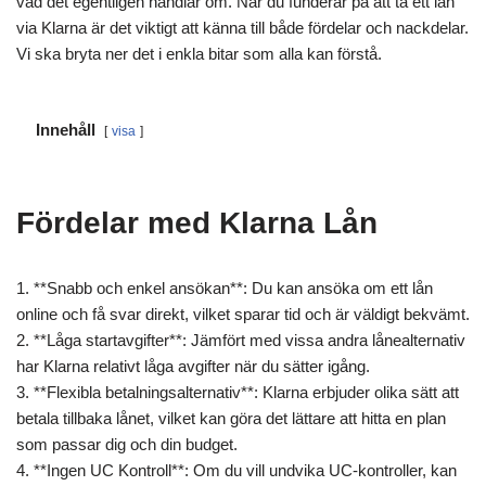
vad det egentligen handlar om. När du funderar på att ta ett lån
via Klarna är det viktigt att känna till både fördelar och nackdelar.
Vi ska bryta ner det i enkla bitar som alla kan förstå.
Innehåll
visa
Fördelar med Klarna Lån
1. **Snabb och enkel ansökan**: Du kan ansöka om ett lån
online och få svar direkt, vilket sparar tid och är väldigt bekvämt.
2. **Låga startavgifter**: Jämfört med vissa andra lånealternativ
har Klarna relativt låga avgifter när du sätter igång.
3. **Flexibla betalningsalternativ**: Klarna erbjuder olika sätt att
betala tillbaka lånet, vilket kan göra det lättare att hitta en plan
som passar dig och din budget.
4. **Ingen UC Kontroll**: Om du vill undvika UC-kontroller, kan