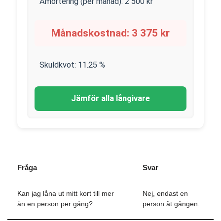
Amortering (per månad):
2 500
kr
Månadskostnad:
3 375
kr
Skuldkvot:
11.25
%
Jämför alla långivare
Fråga
Svar
Kan jag låna ut mitt kort till mer
Nej, endast en
än en person per gång?
person åt gången.