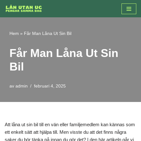
Hoppa
till
innehåll
Hem
»
Får Man Låna Ut Sin Bil
Får Man Låna Ut Sin
Bil
av
admin
februari 4, 2025
Att låna ut sin bil till en vän eller familjemedlem kan kännas som
ett enkelt sätt att hjälpa till. Men visste du att det finns några
saker du bör tänka på innan du gör det? I den här artikeln går vi