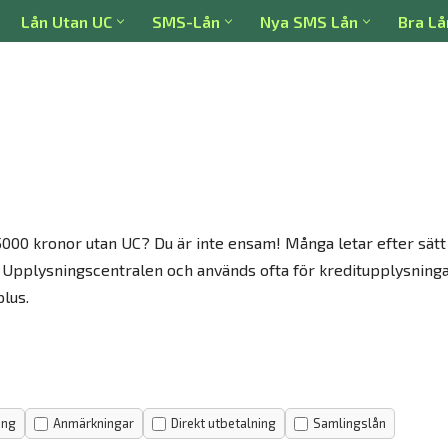
Lån Utan UC
SMS-Lån
Nya SMS Lån
Bra Lå
00 kronor utan UC? Du är inte ensam! Många letar efter sätt at
för Upplysningscentralen och används ofta för kreditupplysninga
plus.
ing
Anmärkningar
Direkt utbetalning
Samlingslån